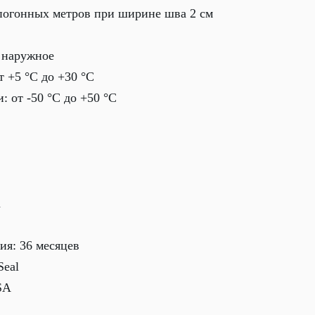
 погонных метров при ширине шва 2 см
 наружное
т +5 °С до +30 °С
: от -50 °С до +50 °С
а
ия: 36 месяцев
Seal
SA