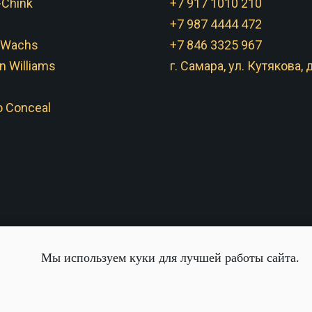
-Chink
+7 917 1010 210
+7 987 4444 472
 Wachs
+7 846 3325 967
n Williams
г. Самара, ул. Кутякова, д
 Conceal
Мы используем куки для лучшей работы сайта.
Tilda
Made on