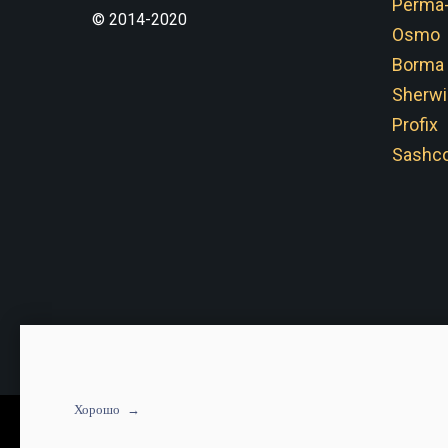
Perma
© 2014-2020
Osmo
Borma
Sherwi
Profix
Sashco
Хорошо