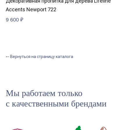
Декоративная пропитка для дерева Lifeline
Pe
Accents Newport 722
0,
9 600
₽
91
⤌ Вернуться на страницу каталога
Мы работаем только
с качественными брендами