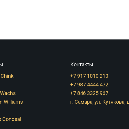
ы
Контакты
-Chink
+7 917 1010 210
+7 987 4444 472
 Wachs
+7 846 3325 967
n Williams
г. Самара, ул. Кутякова, д
 Conceal