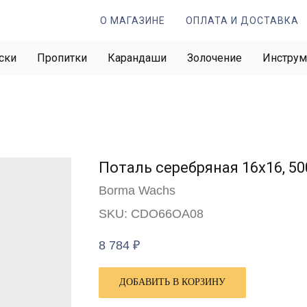
О МАГАЗИНЕ
ОПЛАТА И ДОСТАВКА
ски
Пропитки
Карандаши
Золочение
Инстру
Поталь серебряная 16х16, 50
Borma Wachs
SKU:
CDO66OA08
8 784
₽
ДОБАВИТЬ В КОРЗИНУ