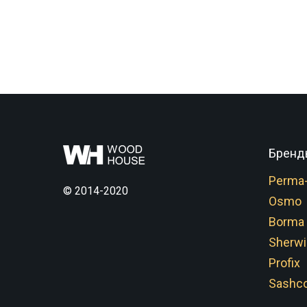
Бренд
Perma
© 2014-2020
Osmo
Borma
Sherwi
Profix
Sashco