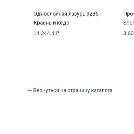
ное
Однослойная лазурь 9235
Про
3,8 л
Красный кедр
Sher
Coat
14 244.4
₽
3 60
⤌ Вернуться на страницу каталога