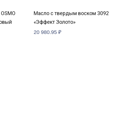
я OSMO
Масло с твердым воском 3092
Атм
товый
«Эффект Золото»
Lif
20 980.95
₽
6 9