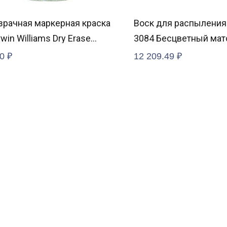
зрачная маркерная краска
Воск для распылени
win Williams Dry Erase
3084 Бесцветный ма
ing
0
₽
12 209.49
₽