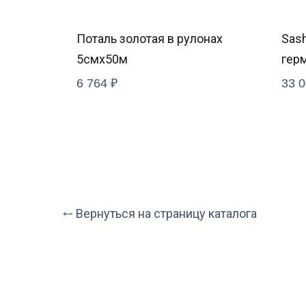
в.46
Поталь золотая в рулонах
Sash
5смх50м
герм
Red
6 764
₽
33 
⤌ Вернуться на страницу каталога