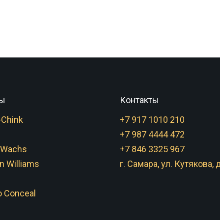
ы
Контакты
-Chink
+7 917 1010 210
+7 987 4444 472
 Wachs
+7 846 3325 967
n Williams
г. Самара, ул. Кутякова, д
 Conceal