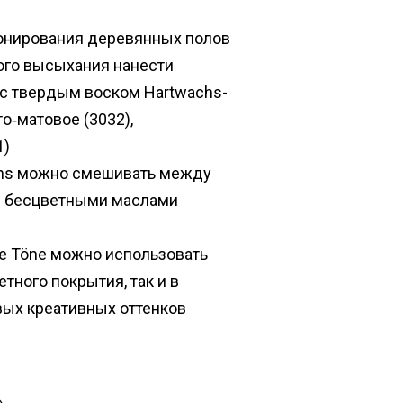
тонирования деревянных полов
ного высыхания нанести
с твердым воском Hartwachs-
то‑матовое (3032),
1)
chs можно смешивать между
с бесцветными маслами
ve Töne можно использовать
тного покрытия, так и в
вых креативных оттенков