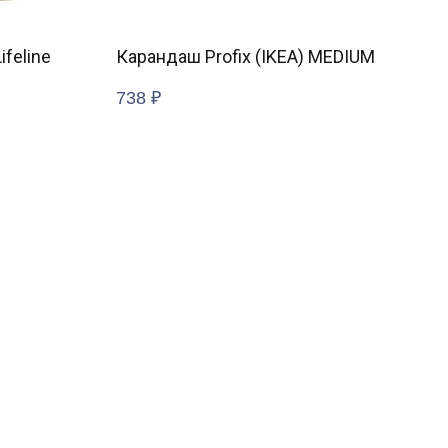
feline
Карандаш Profix (IKEA) MEDIUM
Дер
85×
738
₽
569