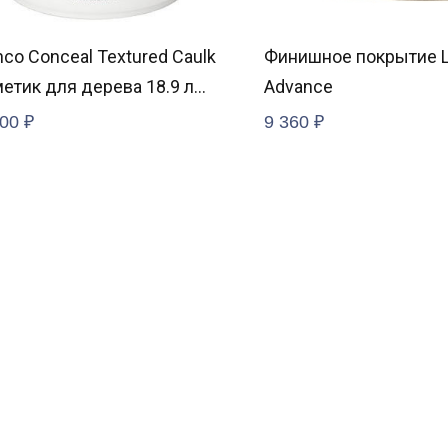
co Conceal Textured Caulk
Финишное покрытие Li
етик для дерева 18.9 л
Advance
wood
000
₽
9 360
₽