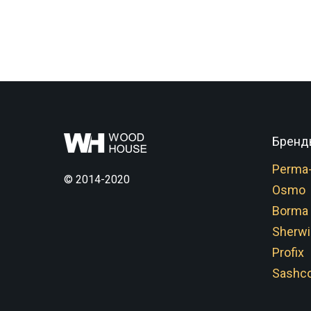
Бренд
Perma
© 2014-2020
Osmo
Borma
Sherwi
Profix
Sashco