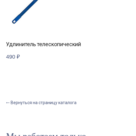
Удлинитель телескопический
За
Со
490
₽
12
⤌ Вернуться на страницу каталога