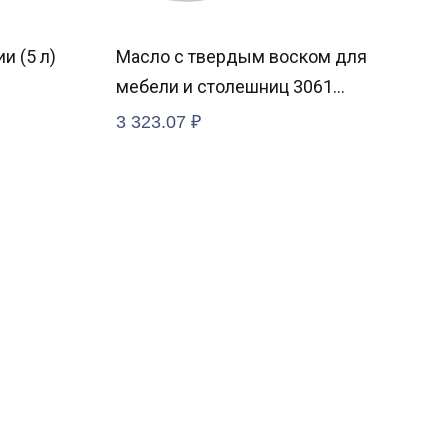
и (5 л)
Масло с твердым воском для
Защ
мебели и столешниц 3061
фил
Акация
3 323.07
₽
12 