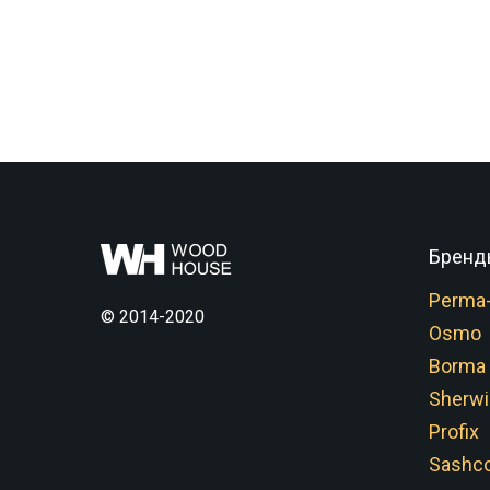
Бренд
Perma
© 2014-2020
Osmo
Borma
Sherwi
Profix
Sashco