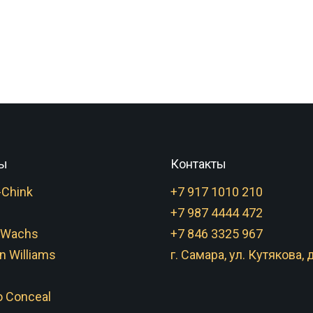
ы
Контакты
-Chink
+7 917 1010 210
+7 987 4444 472
 Wachs
+7 846 3325 967
n Williams
г. Самара, ул. Кутякова, д
 Conceal