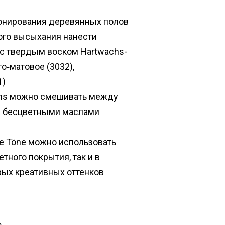
тонирования деревянных полов
ного высыхания нанести
с твердым воском Hartwachs-
то‑матовое (3032),
1)
chs можно смешивать между
с бесцветными маслами
ve Töne можно использовать
тного покрытия, так и в
вых креативных оттенков