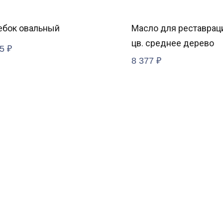
ебок овальный
Масло для реставраци
цв. среднее дерево
5
₽
8 377
₽