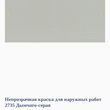
Непрозрачная краска для наружных работ
Ц
2735 Дымчато-серая
д