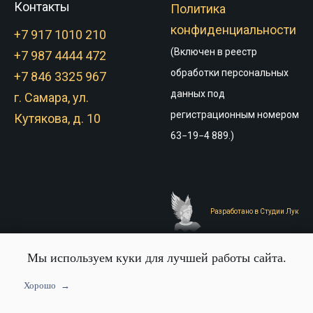
Контакты
Политика
конфиденциальности
+7 917 1010 210
(Включен в реестр
+7 987 4444 472
обработки персональных
+7 846 3325 967
данных под
г. Самара, ул.
регистрационным номером
Кутякова, д. 10
63−19−4 889.)
Разработано в Студии Лук
Мы используем куки для лучшей работы сайта.
Хорошо
Tilda
Made on