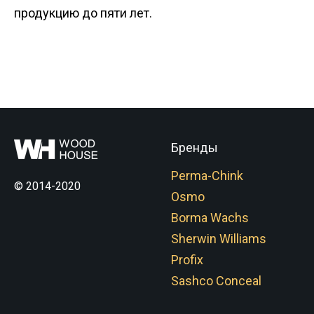
продукцию до пяти лет.
Бренды
Perma-Chink
© 2014-2020
Osmo
Borma Wachs
Sherwin Williams
Profix
Sashco Conceal