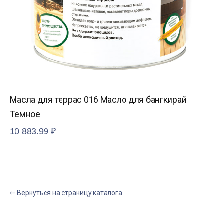
Масла для террас 016 Масло для бангкирай
Ат
Темное
Me
10 883.99
₽
6 
⤌ Вернуться на страницу каталога