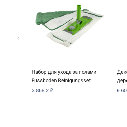
9232
Набор для ухода за полами
Дек
Fussboden Reinigungsset
дере
758
3 868.2
₽
9 60