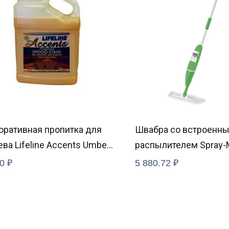
оративная пропитка для
Швабра со встроенн
ва Lifeline Accents Umber
распылителем Spray-
0
₽
5 880.72
₽