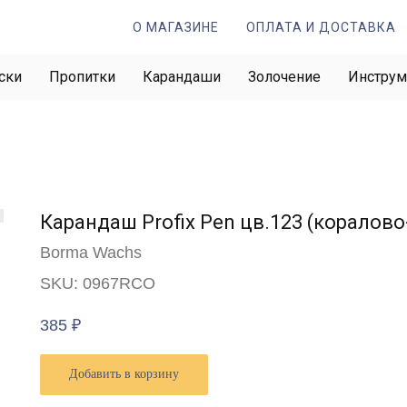
О МАГАЗИНЕ
ОПЛАТА И ДОСТАВКА
ски
Пропитки
Карандаши
Золочение
Инстру
Карандаш Profix Pen цв.123 (коралов
Borma Wachs
SKU:
0967RCO
385
₽
Добавить в корзину