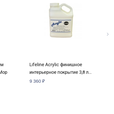
ым
Lifeline Acrylic финишное
Мас
Mop
интерьерное покрытие 3,8 л
акс
Satin
9 360
₽
12 