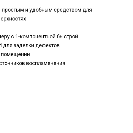
я простым и удобным средством для
верхностях
меру с 1-компонентной быстрой
для заделки дефектов
м помещении
 источников воспламенения