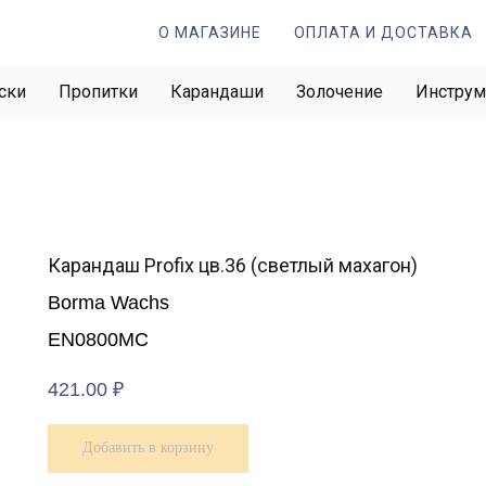
О МАГАЗИНЕ
ОПЛАТА И ДОСТАВКА
ски
Пропитки
Карандаши
Золочение
Инстру
Карандаш Profix цв.36 (светлый махагон)
Borma Wachs
EN0800MC
421.00
₽
Добавить в корзину