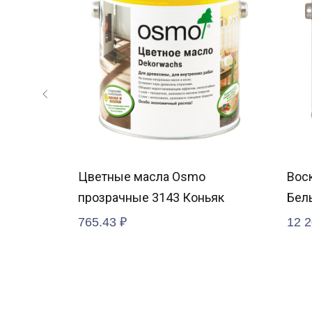
ы
Цветные масла Osmo
Вос
прозрачные 3143 Коньяк
Бел
765.43
₽
12 2