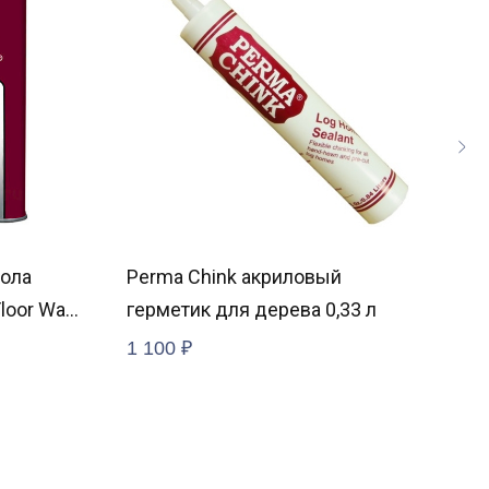
пола
Perma Chink акриловый
Per
Floor Wax
герметик для дерева 0,33 л
гер
Sie
1 100
₽
910