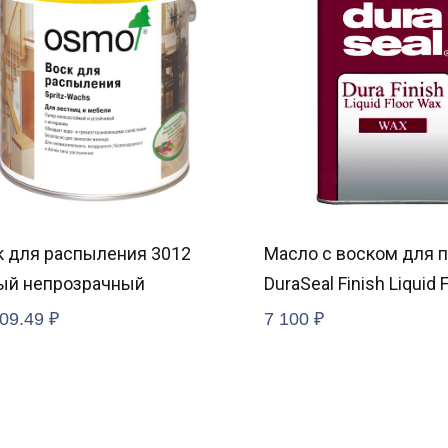
к для распыления 3012
Масло с воском для 
ый непрозрачный
DuraSeal Finish Liquid 
3.8 л
09.49
₽
7 100
₽