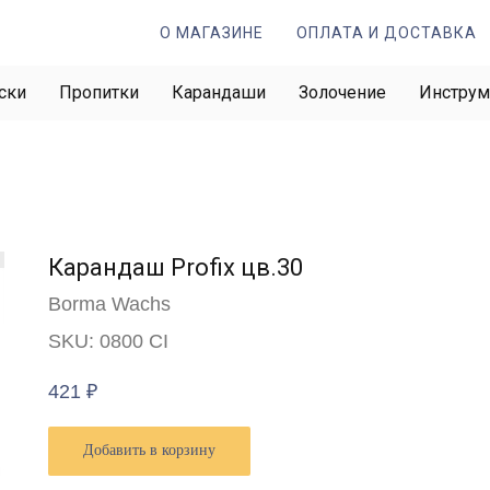
О МАГАЗИНЕ
ОПЛАТА И ДОСТАВКА
ски
Пропитки
Карандаши
Золочение
Инстру
Карандаш Profix цв.30
Borma Wachs
SKU:
0800 CI
421
₽
Добавить в корзину