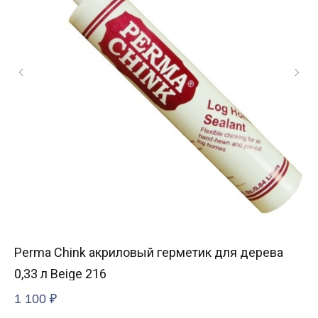
Perma Chink акриловый герметик для дерева
Во
0,33 л Beige 216
н
1 100
₽
12